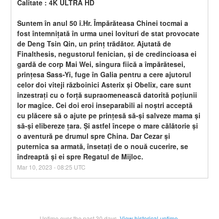
Calitate : 4K ULTRA HD
Suntem în anul 50 î.Hr. Împărăteasa Chinei tocmai a 
fost întemnițată în urma unei lovituri de stat provocate 
de Deng Tsin Qin, un prinț trădător. Ajutată de 
Finalthesis, negustorul fenician, și de credincioasa ei 
gardă de corp Mai Wei, singura fiică a împărătesei, 
prințesa Sass-Yi, fuge în Galia pentru a cere ajutorul 
celor doi viteji războinici Asterix și Obelix, care sunt 
înzestrați cu o forță supraomenească datorită poțiunii 
lor magice. Cei doi eroi inseparabili ai noștri acceptă 
cu plăcere să o ajute pe prințesă să-și salveze mama și 
să-și elibereze țara. Și astfel începe o mare călătorie și 
o aventură pe drumul spre China. Dar Cezar și 
puternica sa armată, însetați de o nouă cucerire, se 
îndreaptă și ei spre Regatul de Mijloc.
Mar
10
,
2023
-
08:25
UTC
Uptime over the past
30
days.
View historical uptime.